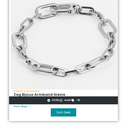
Schmuck & Accessoires
Zag Bijoux Armband Alexia
46,00€
̶4̶̶6̶̶,̶̶9̶̶5̶€
-2%
Rose Bags
Zum Deal