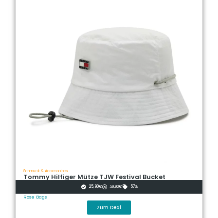
Schmuck & Accessoires
Tommy Hilfiger Mütze TJW Festival Bucket
25,90€
̶5̶̶9̶̶,̶̶9̶̶0̶€
57%
Rose Bags
Zum Deal