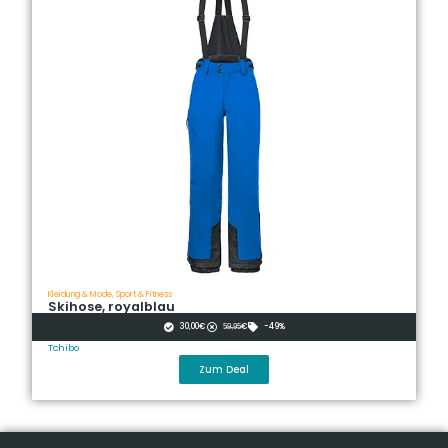
Kleidung & Mode
,
Sport & Fitness
Skihose, royalblau
30,00€
5̶9̶,̶9̶5̶€
-49%
Tchibo
Zum Deal