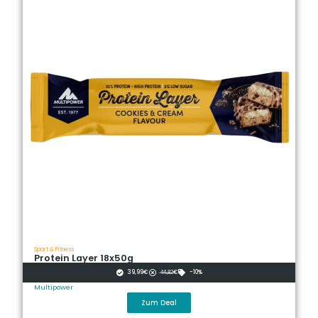
Sport & Fitness
Protein Layer 18x50g
39,99€
̶4̶̶4̶̶,̶̶8̶̶2̶€
-10%
Multipower
Zum Deal