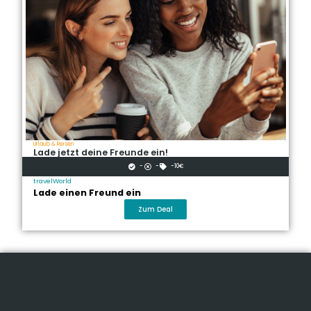
Urlaub & Reisen
Lade jetzt deine Freunde ein!
-
-
-10€
travelWorld
Lade einen Freund ein
Zum Deal